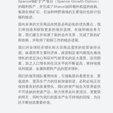
Spence
铜矿扩产项目（
Spence Growth Option
）
的顺利投产，并完成了
Shenzi
油田额外权益的收购。
集团在铁矿石、石油和钾肥领域的主要项目也按计划
顺利推进。
面向未来的大宗商品依然是必和必拓的优先重点，我
们将创造和获取更多的项目选择。在镍和铜业务方
面，我们建立并拓展了新的合作关系，完成了新的矿
权收购，并取得了勘探工作的稳步进展。
我们对全球经济增长和大宗商品需求的前景保持乐
观。纵观世界主要经济体，政策制定者均展现出推动
增长的坚定决心和应对气候变化的远大愿景。这些因
素，加之人口增长和生活水平的不断提高，将持续推
动对能源、金属和肥料产品的需求增长。
我们的领导团队蓄势待发，引领集团向着更安全、更
低成本、更高生产力的目标加速前进。必和必拓正在
保持着良好的发展势头，我们的资产组合为世界提供
不可或缺的资源产品，助力世界走向更清洁、更繁荣
的明天，同时为我们的股东产生可持续的回报，为社
区不断创造重要价值。