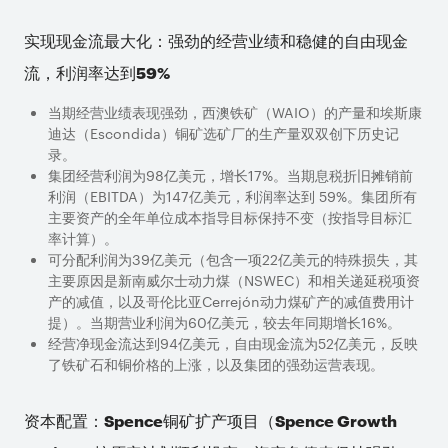
实现现金流最大化：强劲的经营业绩和稳健的自由现金
流，利润率达到59%
当期经营业绩表现强劲，西澳铁矿（
WAIO
）的产量和埃斯康
迪达（
Escondida
）铜矿选矿厂的生产量双双创下历史记
录。
集团经营利润为
98
亿美元，增长
17%
。当期息税折旧摊销前
利润（
EBITDA
）为
147
亿美元，利润率达到
59%
。集团所有
主要资产的全年单位成本指导目标保持不变（按指导目标汇
率计算）。
可分配利润为
39
亿美元（包含一项
22
亿美元的特殊损失，其
主要原因是新南威尔士动力煤（
NSWEC
）和相关递延税项资
产的减值，以及哥伦比亚
Cerrejón
动力煤矿产的减值费用计
提）。
当期营业利润为
60
亿美元，较去年同期增长
16%
。
经营净现金流达到
94
亿美元，自由现金流为
52
亿美元，反映
了铁矿石和铜价格的上涨，以及集团的强劲运营表现。
资本配置：
Spence
铜矿扩产项目（
Spence Growth