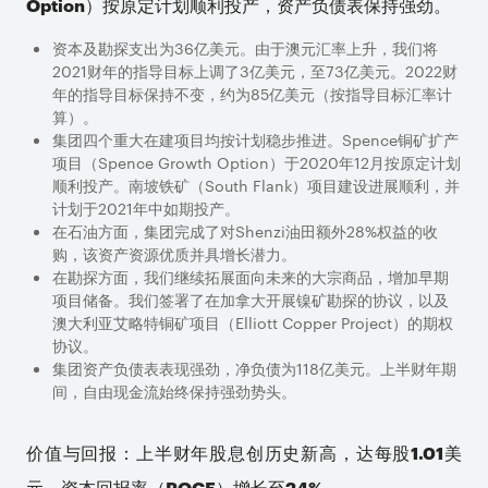
Option
）
按原定计划顺利投产
，资产负债表保持强劲。
资本及勘探支出为
36
亿美元。由于澳元汇率上升，我们将
2021
财年的指导目标上调了
3
亿美元，至
73
亿美元。
2022
财
年的指导目标保持不变，约为
85
亿美元（按指导目标汇率计
算）。
集团四个重大在建项目均按计划稳步推进。
Spence
铜矿扩产
项目（
Spence Growth Option
）于
2020
年
12
月按原定计划
顺利投产。南坡铁矿
（
South Flank
）
项目建设进展顺利，并
计划于
2021
年中如期投产。
在石油方面，集团完成了对
Shenzi
油田额外
28%
权益的收
购，该资产资源优质并具增长潜力。
在勘探方面，我们继续拓展面向未来的大宗商品，增加早期
项目储备。我们签署了在加拿大开展镍矿勘探的协议，以及
澳大利亚艾略特铜矿项目（
Elliott Copper Project
）的期权
协议。
集团资产负债表表现强劲，净负债为
118
亿美元。上半财年期
间，自由现金流始终保持强劲势头。
价值与回报：上半财年股息创历史新高，达每股1.01美
元。资本回报率（ROCE）增长至24%。