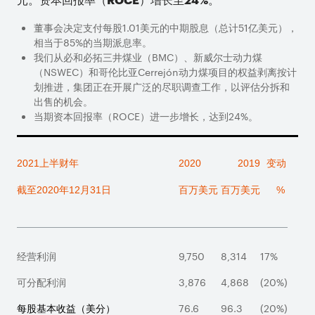
董事会决定支付每股
1.01
美元的中期股息（总计
51
亿美元），
相当于
85%
的当期派息率。
我们从必和必拓三井煤业（
BMC
）、新威尔士动力煤
（
NSWEC
）和哥伦比亚
Cerrejón
动力煤项目的权益剥离按计
划推进，集团正在开展广泛的尽职调查工作，以评估分拆和
出售的机会。
当期资本回报率（
ROCE
）进一步增长，达到
24%
。
2021
上半财年
2020
2019
变动
截至
2020
年
12
月
31
日
百万美元
百万美元
%
经营利润
9,750
8,314
17%
可分配利润
3,876
4,868
(20%)
每股基本收益（美分）
76.6
96.3
(20%)