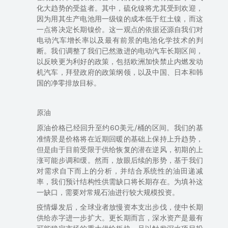
化大趋势的受益者。其中，硫化镍将尤其受到欢迎，
因为用其生产电池用一级镍的成本低于红土镍，而这
一点将决定长期镍价。这一观点的依据还源自我们对
电动汽车增长率以及最有前景的电池化学技术的判
断。我们调整了我们已然激进的电动汽车长期区间，
以反映更为利好的政策，
包括
欧洲加快禁止内燃发动
机汽车，拜登政府的政策纲领，以及中国、日本和韩
国的净零排放目标。
原油
价格已经回升至
约
60
美元
/
桶的区间。我们的基
原油
准
情景
是价格将在近期回暖的基础上保持上升趋势，
但是由于目前受限于供给恢复的潜在逆风，初期的上
涨可能步调和缓。然而，放眼后续的形势，
基于
我们
对需求自下而上的分析，
并
结合
系统性的
油田
递减
率，我们
预计结构性供需缺口将长期存在。为填补这
一缺口，
需要对
常规石油
进行
较大
规模
投资。
疫情爆发后，全球业者放慢资本
支出
步伐，使中长期
供给赤字进一步扩大。更长期而言，深水资产是最有
可能稳定市场的重大供给板块。足以触发深水项目投