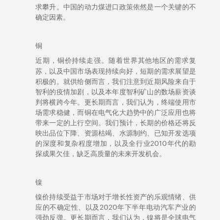
求攀升。中国的动力煤进口政策依然是一个
关键
的不
确定因素。
铜
近期，
价持续走强。
随着
世界其他地区的需求复
铜
苏，
以及
中国
市场
表现持续向好，短期
的需求
展望是
积极的。
就
供给侧而言，我们注意到近期风险来自于
智利的疫情加剧，以及本年度智利矿山的数场薪资谈
判将横跨
今
年。更长期而言，我们认为，终端使用市
场需求稳健，而铜在电气化大
趋势
中的广泛应用也将
带来一定的上行空间。我们预计，长期的价格还将反
映出品位下降、资源
枯竭
、水源制约、已知开发选项
的深度和复杂程度增加，以及全行业
2010
年代的勘
探成果欠佳，缺乏高质量
的
未来开发机会。
镍
镍价持续受益于市场对于增长性资产的乐观情绪、供
应的不确定性、以及
2020
年下半年电动汽车产业的
强劲反弹。更长期而言，我们认为，镍将是全球电气