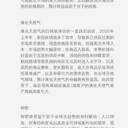
资的价格期待，
预计
将远远高于当下的价格。
液化天然气
的日韩基准估价一直跌宕起伏。
2020
年
液化天然气
上半年，新冠疫情扼杀了需求，导致原已供应过剩的
市场库存激增，现货价格跌至新低。
但
随着北半球入
冬，市场趋势大幅逆转，价格迈入新高。冬季价格向
好是由于北亚的供应中断、强劲的供电和供暖需求，
航线拥堵导致美国的供应无法及时进入太平洋，以及
高昂的海运费率。更长期而言，该大宗商品呈现系统
性基准减产，以及有吸引力的需求走势。在全球天然
气领域，预计液化天然气的份额将有
所
提高。在此背
景下，临近现有基础设施及
/
或客户的液化天然气资
产将颇具吸引力。
钾肥
将受益于若干全球大趋势的有利驱动：人口增
钾肥
加、饮食结构变化以及农业可持续集约化的需求。我