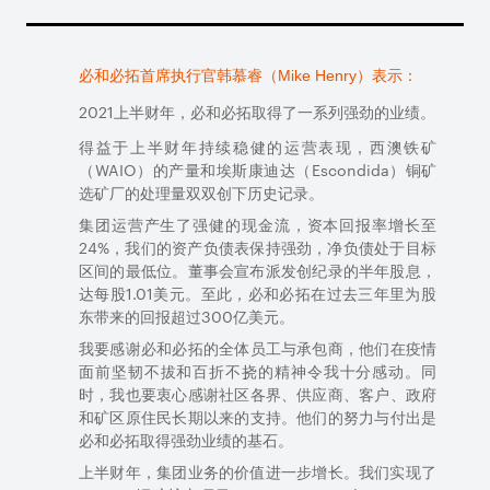
中期每股派息（美分）
101.0
65.0
55%
经营净现金流
9,369
7,442
26%
必和必拓首席执行官韩慕睿（
Mike Henry
）
表示：
资本及勘探支出
3,614
3,795
(5%)
2021
上半财年，必和必拓取得了一系列强劲的业绩。
得益于上半财年持续稳健的运营表现，
西澳铁矿
净负债
11,839
12,679
(7%)
（
WAIO
）的产量和埃斯康迪达（
Escondida
）铜矿
当期息税折旧摊销前利润（
EBITDA
）
14,680
12,084
21%
选矿厂的处理量双双创下历史记录。
集团运营产生了强健的现金流，资本回报率增长至
当期可分配利润
6,036
5,186
16%
24%
，我们的资产负债表保持强劲，净负债处于目标
区间的最低位。董事会宣布派发创纪录的半年股息，
当期每股基本收益（美分）
119.4
102.6
16%
达每股
1.01
美元。至此，必和必拓在过去三年里为股
东带来的回报超过
300
亿美元。
我要感谢必和必拓的全体员工与承包商，他们在疫情
面前坚韧不拔和百折不挠的精神令我十分感动。同
时，我也要衷心感谢社区各界、供应商、客户、政府
和矿区原住民长期以来的支持。他们的努力与付出是
必和必拓取得强劲业绩的基石。
上半财年，集团业务的价值进一步增长。我们实现了