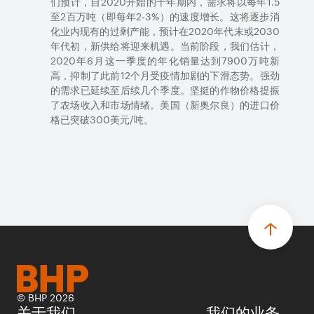
们预计，自
2020
开始的十年期内，需求将以每年
1.5
至
2
百万吨（即每年
2-3%
）的速度增长。
这将
逐步消
化业内现有的过剩产能，预计在
2020
年代末或
2030
年代初，新供给
将
迎来机遇。
当前阶段
，我们估计，
2020
年
6
月这一季度的年化销量
达到
7900
万吨新
高，抑制了此前
12
个月受疫情加剧的下滑态势。强劲
的需求
已
延续至后续几个季度。坚挺的作物价格提振
了农场收入和市场情绪。美国（新奥尔良）的进口价
格已突破
300
美元
/
吨。
© BHP 2026
关于我们
我们的业务