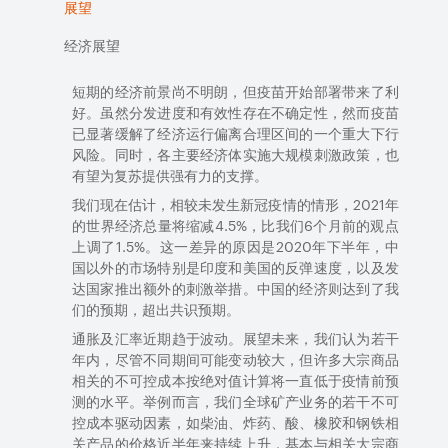
展望
经济展望
短期的经济前景尚不明朗，但疫苗开始部署带来了利
好。虽然分发进度和有效性存在不确定性，然而疫苗
已显著缓解了经济运行偏离合理区间的一个重大下行
风险。同时
，各主要经济体
实施大规模
刺激政策，
也
有望
为复苏提供强有力的支撑。
我们现在估计，
相较未发生新冠疫情的情形，
2021年
的世界经济总量
将缩减
4.5%，比我们6个月前的观点
上调了
1.5%。
这一
差异的原因是
2020
年下半年，
中
国以外
的市场特别是
印度和美国
的反弹速度，以及
发
达国家
推出
额外的刺激举措。中国的经济
则
达到
了我
们的预期，超出
共识预期。
通胀及汇率近期趋于波动。展望未来，我们认为若干
年内，尽管不同期间可能变动
较
大，
但许多
大宗商品
相关的不可控成本按绝对值计算将一直低于疫情前预
测的水平。
举例
而言，我们全球矿产业务的若干不可
控成本驱动因素，如柴油、炸药、酸、橡胶和钢铁相
关产品的价格近半年来持续上升，
基本
与相关大宗商