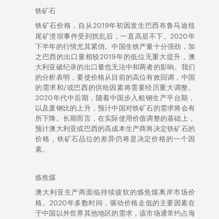
铁矿石
价格，
自从
2019
年初因发生巴西布鲁马迪纽
铁矿石
尾矿溃坝事件受到扰乱后，一直高居不下
。
2020
年
下半年的行情尤其紧俏。中国生铁产量
十分
强劲，加
之巴西的出口量相较
2019
年的低位无重大提升，澳
大利亚破纪录的出口量也无法中和两者的
影响
。我们
的分析表明，要使价格从目前的高位
有效
回调，中国
的需求和
/
或巴西的供给因素将需要经历重大调整。
2020
年代中后期，随着中国步入粗钢生产平台期
，
以及
废钢比
的
上升，预计中国对铁矿石的需求将会
有
所下降
。
长期而言，在
实际使用价值调整的基础上
，
预计
澳大利亚或巴西
的
高成本
生产商将决定铁矿石的
价格，铁矿石
品位
的
差异仍将是决定价格的
一个
因
素。
炼焦煤
澳大利亚生产商面临持续疲软的
离岸市场价
炼焦煤
格。
2020
年
多数时间，驱动
价格走低的主要因素在
于中国以外
世界其他地区
的需求，该市场通常约占
海