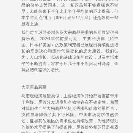
品的价格走势同步。这一复苏
虽然
不够迅猛
也不够
早
，
未能带来下半年比上半年平均值的环比提高，但
本半年期点到点
（
即
6
月底至
12
月底）
还是
录得一些
显著
上扬。
我们对全球经济增长及大宗商品需求的长期展望仍保
持乐观。
2020
年代前景可期，主要经济体（如中
国、日本和美国）的政策
制定
者已
展现出持续促进增
长的坚定决心和应对气候变化的远大愿景。
我们认
为，人口增长、低碳化基础设施
的
建设，以及生活水
平的不断提高，将在今后几十年不断驱动对能源、金
属及肥料需求的增长。
大宗商品展望
与宏观经济
展望
类似，主要经济体开始部署疫苗带来
了利好。尽管分发
进度
和有效性
存在不确定性
，
然而
对我们生产的大宗商品的短期需求和价格前景而言，
疫苗显著降低了
其
下行风险。中国
市场
需求依然强
劲，世界其他地区的需求也在持续改善，为维持强劲
的价格
水平
提供了前提条件。尽管价格复苏只是初露
端倪，但是
不乏
进一步上行的潜力。