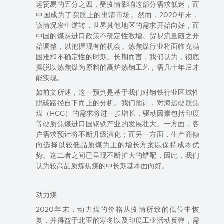
运
贸易的五分之四，受疫情影响这部分需求
低迷
，而
中国成为了实质
上
的出清市场。然而，
2020
年末，
该情况发生逆转，世界其他地区的需求开始向好，而
中国
的
煤炭进口政策不确定性激增。贸易流量
随之
开
始调整，以把握现有的机会。炼焦煤
行业
将面临充满
困难
和
不确定性的时期。长期而言，我们认为，彻底
摆脱以炼焦煤为原料的高炉
炼钢工艺
，需几十年后才
能实现。
如前文所述，
这一预判是基于我们对
钢铁行业区域性
脱碳路径自下而上的分析。
我们预计，
对海运硬质焦
煤（
HCC
）的需求
将进一步增长，驱动因素包括印度
等硬质焦煤进口国钢铁产业的发展壮大
。
一方面，
客
户需求
预计将不断升级演化；而另一方面，
生产商
倾
向选择以较低品质煤为主的增长方案以保持
成本优
势。
这二者之间
已呈现不断扩大的错配，因此，我们
认为较高品质炼焦煤的中长期基本面向好。
动力煤
2020
年末，
的价格从疫情所致的低位中恢
动力煤
复，并得益于北亚的寒冬以及印度工业活动
反弹
，需