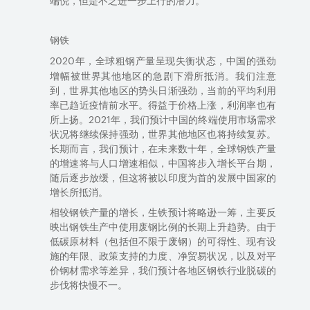
钢铁
2020
年，
全球粗
产量呈现失衡状态，中国的强劲
钢
增幅被世界其他地区的急剧下滑所抵消。我们注意
到，世界其他地区的势头日渐强劲，当前的平均利用
率已趋近疫情前水平。得益于价格上涨，利润率也有
所上扬。
2021
年，我们预计中国的终端使用市场需求
状况
将继续保持
强劲，世界其他地区也将持续复苏。
长期而言，我们预计，在未来数十年，全球钢铁产量
的增速
将
与人口增速相似，中国将步入增长平台期，
随后逐步放缓，但这将被以印度为首的发展中
国家
的
增长所抵消。
相较钢铁产量的增长，生铁
预计将
略逊一筹，主要反
映出
钢铁生产中使用废钢
比例
的
长期上升
趋势
。由于
低碳原材料（包括但不限于废钢）的可得性、现有设
施的年限、政策支持的力度、净贸易状况，以及对
平
价
钢材需求等差异，我们预计各地区
钢铁行业
脱碳的
步伐将快慢不一。