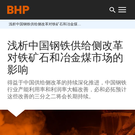
浅析中国钢铁供给侧改革对铁矿石和冶金煤市场的影响
浅析中国钢铁供给侧改革
对铁矿石和冶金煤市场的
影响
得益于中国供给侧改革的持续深化推进，中国钢铁
行业产能利用率和利润率大幅改善，必和必拓预计
这些改善的三分之二将会长期持续。