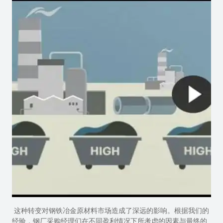
这种转变对钢铁冶金原材料市场造成了深远的影响。根据我们的
经验，钢厂采购经理们在不同盈利情况下所考虑的因素与最终的