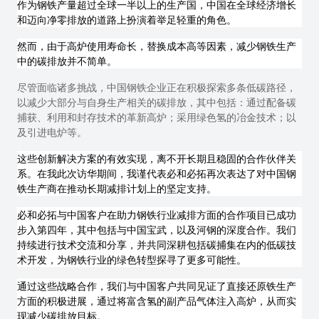
作为钢铁产量超过全球一半以上的生产国，中国在全球经济增长
和迈向净零排放的道路上扮演着举足轻重的角色。
然而，由于高炉使用寿命长，替换成本高等因素，减少钢铁生产
中的碳排放并不简单。
尽管面临诸多挑战，中国钢铁企业正在积极探索多条低碳路径，
以减少大部分与自身生产相关的碳排放，其中包括：通过配备碳
捕获、利用和封存技术的革新高炉；采用绿色氢的冶金技术；以
及引进电炉等。
这些创新解决方案的有效实现，离不开长期且稳固的合作伙伴关
系。在我此次访华期间，我谨代表必和必拓再次表达了对中国钢
铁生产商在推动长期减排计划上的坚定支持。
必和必拓与中国客户在助力钢铁行业减排方面的合作项目已成功
步入第四年，其中包括与中国宝武，以及河钢的深度合作。我们
持续进行技术交流和分享，并共同深耕包括碳捕集在内的低碳技
术开发，为钢铁行业的绿色转型探寻了更多可能性。
通过这些战略合作，我们与中国客户共同见证了直接还原铁生产
方面的积极进展，通过将富含氢的副产品气体注入高炉，从而实
现减少碳排放目标。