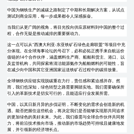
中国为钢铁生产的减碳之路制定了中期和长期解决方案，从试点
测试到商业应用，每一步成果都令人深感振奋。
当我们
从更广阔的视角，
将目光投向供应原材料到中国的整个过
程，合作无疑是推动减排的重要驱动力。
这一点可以从“西澳大利亚
-
东亚铁矿石绿色走廊联盟”等项目中充
分体现。在全球海事论坛的号召下，必和必拓正携手来自航运价
值链的
14
个合作伙伴，涵盖燃料生产商、船舶和货主、港口、以
及监管机构，共同探索将清洁能源氨作为船舶燃料的可能性，旨
在减少向中国和其它亚洲国家运送铁矿石过程中的碳排放量。
全球钢铁供应链实现脱碳重在力行，责任感和紧迫感并存。然
而，我们也深知，绿色转型之路需要脚踏实地。我们需要确保所
引入的革新技术是切实可行的，且能适应行业发展所需。
中国，以其日新月异的步伐证明，不断变化的需求会创造新的机
遇。能否把握住这些机会，将决定我们是否能够实现那共同追求
的更加绿色的美好未来。为此，我们亟需与全球合作伙伴共同努
力，将前沿技术推向市场，推动新的市场趋势可持续且健康地发
展，并引领新的经济增长点。