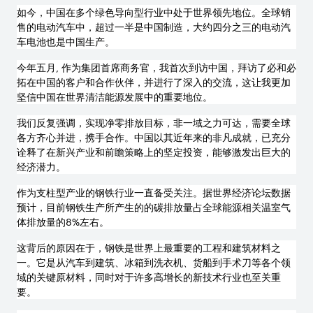
如今，中国在多个绿色导向型行业中处于世界领先地位
。全球销
售的电动汽车中，超过一半是中国制造，大约四分之三的电动汽
车电池也是中国生产。
今年五月
,
作为集团首席商务官，我首次到访中国，拜访了必和必
拓在中国的客户和合作伙伴，并进行了深入的交流，这让我更加
坚信中国在世界清洁能
源发展中的重要地位。
我们反复强调，实现净零排放目标，非一域之力可达，需要全球
各方齐心并进，携手合作。中国以其近年来的非凡成就，已充分
诠释了在新兴产业和前瞻策略上的坚定投资，能够激发出巨大的
经济潜力。
作为支柱型产业的钢铁行业一直备受关注。据世界经济论坛数据
预计，目前钢铁生产所产生的的碳排放量占全球能源相关温室气
体排放量的
8%
左右。
这背后的原因在于，钢铁是世界上最重要的工程和建筑材料之
一。它是从汽车到建筑、冰箱到洗衣机、货船到手术刀等各个领
域的关键原材料，同时对于许多高增长的新技术行业也至关重
要。