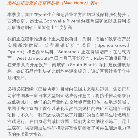
（百万
因天气影响以及纽曼地区矿石处理
必和必拓首席执行官韩慕睿（
Mike Henry
）表示：
4%
(4%)
吨）
厂和堆取料机的计划内维护，西澳
铁矿（
WAIO
）的产量减少，铁路
本季度，集团在安全生产和运营业绩方面均继续保持强劲势头，
货运翻车机运行效率的改善部分抵
西澳铁矿、昆士兰
Goonyella Riverside
炼焦煤矿区以及智利埃
消了上述产量减少。
斯康迪达铜矿产量皆创出年度新高。
炼焦煤
28.8
9.6
我们正在稳步推进各个重大建设项目，为铜、石油和铁矿石产品
（百万
昆士兰煤矿因运营持续受到严重降
实现新增供应。斯宾塞铜矿扩产项目（
(2%)
1%
Spence Growth
吨）
水天气的影响，产量与上季度持
Option
）和巴西萨玛科（
Samarco
）正在持续增产；在油气方
平。
面，
West Barracouta
气田本月已开始投产，
Ruby
石油项目预计
动力煤
13
.0
4.8
在未来几周开始投产；南坡矿（
South Flank
）项目建设进展顺
（百万
因上一季度期间的罢工结束，产量
利，铁矿石品位和块矿比例均将迎来提升，该矿区预计将于年中
(26%)
(34%)
吨）
增加。但新增产量被部分抵消，原
顺利投产。
因是新南威尔士动力煤矿
（
NSWEC
）遭遇严重降水天气，
必和必拓围绕《巴黎协定》目标向低碳未来稳步迈进。集团已与
以及为应对纽卡斯尔港装煤机损毁
两家中国和一家日本大型钢企达成合作意向，将携手推动钢铁行
导致的港口吞吐量下降而提高洗选
业低碳减排，他们的总产量约占全球钢产量
10%
。在航运领域，
煤产量。
集团于去年宣布了首个以液化天然气为燃料的铁矿石运输船租赁
镍（千
66.6
20.4
项目，不久前，我们还成功完成了对船舶的首次海洋生物燃料加
吨）
受奎纳纳冶炼厂（
Kwinana
注试运行。在自身运营减排方面，我们为奎纳纳镍冶炼厂、昆士
19%
(
15%
）
Refinery
）的计划维护影响，产量
兰煤矿、埃斯康迪达铜矿和斯宾塞铜矿签署了可再生能源电力供
有所下降。
应的多项重大协议。