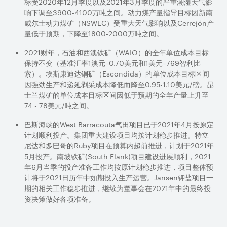
标受
2020
年
12
月季度以及
2021
年
3
月季度的严重潮湿天气影
响下调至
3900-4100
万吨之间。动力煤产量指导目标因新南
威尔士动力煤矿（
NSWEC
）受重大天气影响以及
Cerrejón
产
量低于预期，下降至
1800-2000
万吨之间。
2021
财年，石油和西澳铁矿（
WAIO
）的全年单位成本目标
保持不变（基准汇率
1
澳元
=0.70
美元和
1
美元
=769
智利比
索）。埃斯康迪达铜矿（
Escondida
）的单位成本目标区间
因强劲生产和递延剥采成本降低而降至
0.95-1.10
美元
/
磅。昆
士兰煤矿的单位成本目标区间因低于预期的全年产量上升至
74 - 78
美元
/
吨之间。
巴斯海峡的
West Barracouta
气田项目已于
2021
年
4
月按原定
计划顺利投产。集团重大建设项目均按计划稳步推进。特立
尼达和多巴哥的
Ruby
项目在预算内超前推进，计划于
2021
年
5
月投产。南坡铁矿
(South Flank)
项目建设进展顺利，
2021
年
6
月当季的投产准备工作均按原计划稳步推进，项目整体预
计将于
2021
日历年中如期投入生产运营。
Jansen
钾盐项目一
期的相关工作稳步推进，继续为董事会在
2021
年中的最终投
资决策做好各项准备。