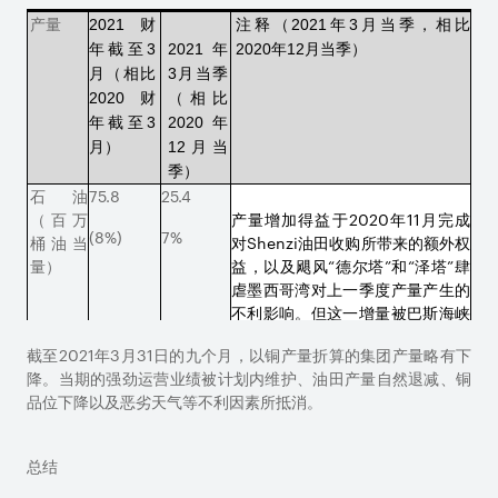
产量
2021
财
注释（
2021
年
3
月当季，相比
年截至
3
2021
年
2020
年
12
月当季）
月（相比
3
月当季
2020
财
（相比
年截至
3
2020
年
月）
12
月当
季）
石油
75.8
25.4
（百万
产量增加得益于
2020
年
11
月完成
(8%)
7%
桶油当
对
Shenzi
油田收购所带来的额外权
量）
益，以及飓风“德尔塔”和“泽塔”肆
虐墨西哥湾对上一季度产量产生的
不利影响。但这一增量被巴斯海峡
的季节性需求不振所部分抵消。
截至
2021
年
3
月
31
日的九个月，以铜产量折算的集团产量略有下
铜（千
1,232.7
391.4
降。当期的强劲运营业绩被计划内维护、油田产量自然退减、铜
吨）
疫情期间埃斯康迪达铜矿
品位下降以及恶劣天气等不利因素所抵消。
(
6%
)
(9%)
（
Escondida
）运营人数减少和选
矿厂原料品位下降导致产量有所下
滑。
总结
铁矿石
188.3
59.9