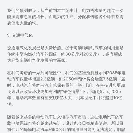
我们的预测假设，从当前到本世纪中叶，电力需求量将超过一次
能源需求总量的增长。而电力的生产、分配和传输各个环节都需
要使用大量的铜。
9. 交通电气化
交通电气化发展已是大势所趋。鉴于每辆纯电动汽车的铜用量是
传统中型内燃机汽车的四倍（约
80
公斤对
20
公斤），铜有望成
为轻型车辆电气化发展的大赢家。
在我们考虑的一系列可能性中，我们的基准预测显示到
2035
年电
动汽车数量将增至
2.3
亿辆，到
2050
年预计将会增至
7.5
亿辆（届
时，电动汽车将约占汽车总保有量的一半）
[6]
。在科技进步更加
飞速以及政策环境更加有利的“绿色情景”下，我们预计到
2035
年，电动汽车数量有望突破
5
亿大关，到本世纪中叶将超过
10
亿
辆。
随着越来越多的电动汽车进入轻型汽车市场，这些电动汽车的车
载电脑系统也将会越来越先进，设计也会日益精密复杂。所以目
前估计的每辆电动汽车约
80
公斤的铜用量可能将无法满足，铜需