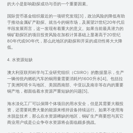
的大小是影响勘探成功与否的一个重要因素。
国际货币基金组织最近的一项研究发现
[3]
，政治风险的降低有助
于推动金属矿产勘探。就当今的铜市场，及展望
21
世纪
20
年代后
半段发展而言，这一发现有着重大的意义。如果当前最具潜力的
铜矿勘探区的项目投资风险在加权计算基础上显著高于
20
世纪
80
年代或
90
年代，那么此地区的勘探和开采的成功性将大大降
低。
4. 水资源短缺
澳大利亚联邦科学与工业研究组织（
CSIRO
）的数据显示，生产
一辆传统内燃机汽车的铜用量需要消耗约
1600
升水
[4]
。包括拉
丁美洲阿塔卡马地区、美国西南部、中亚以及南非等在内的重要
铜产地，都面临着水资源严重短缺的问题
[5]
。
海水淡化工厂可以保障个体项目的用水安全，但是其需要大额投
资，还需要耗费大量的能源来维持设备持续运行。如果不使用海
水脱盐技术，那么在水资源稀缺的地区，铜矿生产商要想与其它
商业用户或是公众争夺水资源将会面临颇多挑战。