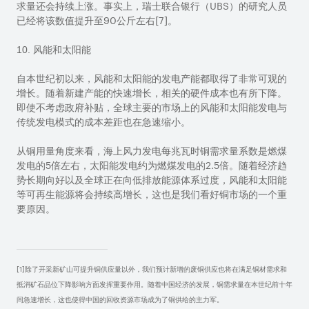
求量还会持续上涨。事实上，瑞士联合银行（
UBS
）的研究人员
已经将该数值提升至
90
公斤左右
[7]
。
10. 风能和太阳能
自本世纪初以来，风能和太阳能的发电产能都取得了非常可观的
增长。随着新建产能的快速增长，相关的硬件成本也有所下降。
即使不考虑政府补贴，全球主要的市场上的风能和太阳能发电与
传统发电模式的成本差距也在急速缩小。
从铜用量角度来看，海上风力发电每兆瓦时铜需求量系数是燃煤
发电的
5
倍左右，太阳能发电约为燃煤发电的
2.5
倍。
随着经济趋
势长期向好以及全球正在向低排放能源体系过度，风能和太阳能
等可再生能源将会持续高增长，这也是我们看好铜市场的一个重
要原因。
[1]除了开采新矿山可提升铜供应量以外，我们预计新增的废铜供应也将在满足铜材需求和
抵消矿石品位下降影响方面发挥重要作用。随着中国经济的发展，铜需求量在本世纪前十年
间急速增长，这也使得中国的回收资源市场成为了铜供给的主力军。