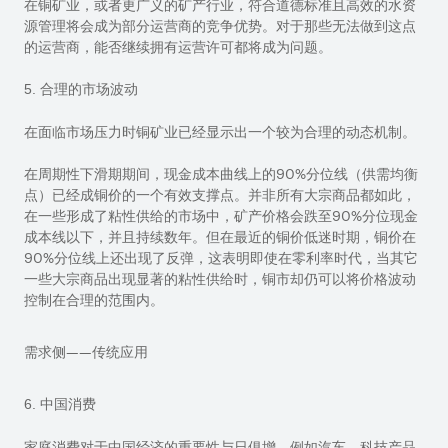
在铜矿业，或者更广义的矿产行业，符合道德标准且高效的水资
源管理将会成为部分运营商的竞争优势。
对于那些无法做到这点
的运营商，能否继续拥有运营许可都将成为问题。
5. 合理的市场波动
在面临市场压力时铜矿业已经显示出一个较为合理的动态机制。
在周期性下滑期期间，现金成本曲线上的
90%
分位线（供需均衡
点）已经成铜价的一个有效支撑点。并非所有大宗商品都如此，
在一些形成了粘性供给的市场中，矿产价格会跌至
90%
分位现金
成本线以下，并且持续数年。但在最近的铜价低迷时期，铜价在
90%
分位线上还出现了反弹，这表明即使在零利率时代，当其它
一些大宗商品出现显著的粘性供给时，铜市却仍可以将价格波动
控制在合理的范围内。
需求侧——传统应用
6. 中国消费
家庭消费对于中国经济的重要性与日俱增，例如汽车、科技产品